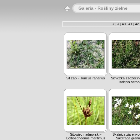
Galeria - Rośliny zielne
«
|
<
|
40
|
41
|
42
Sit żabi - Juncus ranarius
Sitniczka szczecin
Isolepis setac
Sitowiec nadmorski -
Skalnica ziarenko
Bolboschoenus maritimus
Saxifraga granu