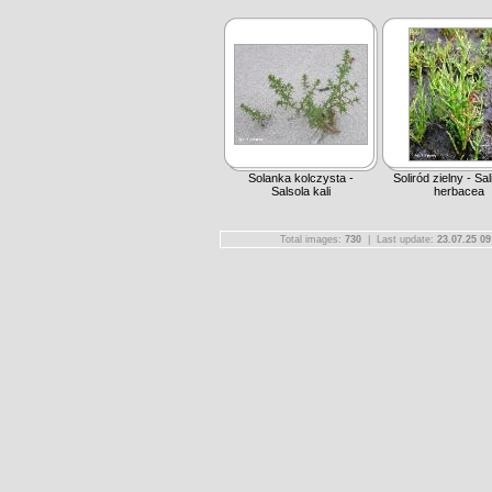
Solanka kolczysta -
Soliród zielny - Sal
Salsola kali
herbacea
Total images:
730
| Last update:
23.07.25 09